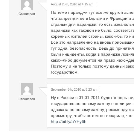
August 25th, 2010 at 4:15 am
|
По теме паранджи тут все же другой аспек
Станислав
что запретили её в Бельгии и Франции и 
страны» для паранджи, то есть изначально
паранджи как таковой не было, соответст
коренных жителей страны, какой-бы то ни
Все это направленно на вновь прибывши
тут одна, безопасность. Ведь до принятия
были инциденты, когда в парандже ловил
каких-либо документов на право нахожде
Поэтому и не только поэтому данный зак
государством.
September 8th, 2010 at 8:23 am
|
Ну в России с 01.01.2011 будет теперь т
Станислав
государство по новому закону о полиции
адвоката по новому закону, рекомендуетс
просмотру, чтобы потом не говорили, что 
http://bit.ly/aYHy6h