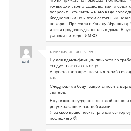
что их прижать не помешает немножко. П
только для своего удовольствия, и сразу 
попросит. Есть закон – и его надо соблюд
бледнолицым но и всем остальным незави
не коран. Приехали в Канаду (Францию)
и свои предрассудки оставьте дома. В чу
уставом не ходят. ИМХО.
August 16th, 2010 at 10:51 am
|
Ну для идентификации личности по требо
admin
следует показывать лицо.
А просто так запрет носить что-либо из о
так.
Следующими будут запреты носить дыря
свитера.
Не должно государство до такой степени
регулированием частной жизни.
Я за своё право носить грязный свитер б
последнего 🙂