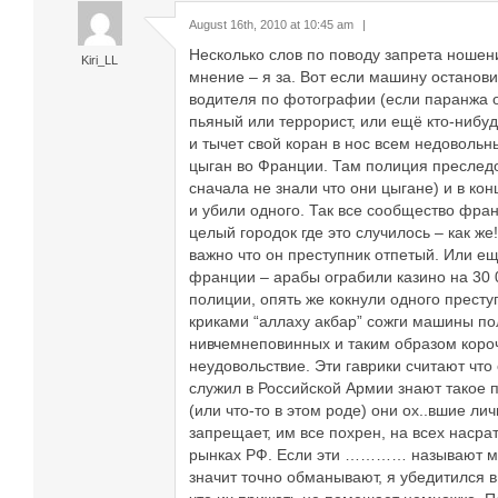
August 16th, 2010 at 10:45 am
|
Несколько слов по поводу запрета ноше
Kiri_LL
мнение – я за. Вот если машину останови
водителя по фотографии (если паранжа о
пьяный или террорист, или ещё кто-нибуд
и тычет свой коран в нос всем недовольн
цыган во Франции. Там полиция преследо
сначала не знали что они цыгане) и в ко
и убили одного. Так все сообщество фра
целый городок где это случилось – как же!
важно что он преступник отпетый. Или ещ
франции – арабы ограбили казино на 30 0
полиции, опять же кокнули одного престу
криками “аллаху акбар” сожги машины по
нивчемнеповинных и таким образом коро
неудовольствие. Эти гаврики считают что
служил в Российской Армии знают такое 
(или что-то в этом роде) они ох..вшие ли
запрещает, им все похрен, на всех насра
рынках РФ. Если эти ………… называют ме
значит точно обманывают, я убедитился в