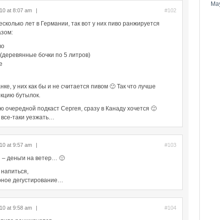
Ma
10 at 8:07 am
|
#102
есколько лет в Германии, так вот у них пиво ранжируется
зом:
во
 (деревянные бочки по 5 литров)
е
анке, у них как бы и не считается пивом 🙂 Так что лучше
кцию бутылок.
аю очередной подкаст Сергея, сразу в Канаду хочется 🙂
 все-таки уезжать…
10 at 9:57 am
|
#103
 – деньги на ветер… 🙂
 напиться,
турное дегустирование…
10 at 9:58 am
|
#104