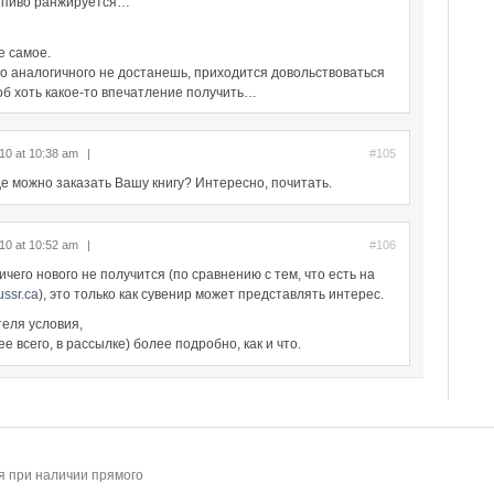
х пиво ранжируется…
е самое.
ого аналогичного не достанешь, приходится довольствоваться
тоб хоть какое-то впечатление получить…
10 at 10:38 am
|
#105
где можно заказать Вашу книгу? Интересно, почитать.
10 at 10:52 am
|
#106
чего нового не получится (по сравнению с тем, что есть на
ussr.ca
), это только как сувенир может представлять интерес.
теля условия,
ее всего, в рассылке) более подробно, как и что.
 при наличии прямого