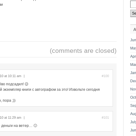
ни
А
Jun
Ma
(comments are closed)
Apr
Ma
Jan
10 at 10:11 am
|
#100
De
Ыво подсадил! 😉
No
й экземпляр книги с автографом за это! Извольте сегодня
Oct
, пора ;))
Se
Aug
10 at 11:29 am
|
#101
Jul
– деньги на ветер… 🙂
Ju