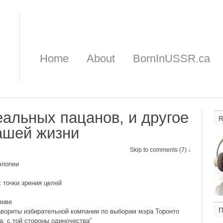
Home
About
BornInUSSR.ca
еальных пацанов, и другое
R
ашей жизни
Skip to comments (7) ↓
эпопеи
 точки зрения целей
пиве
П
авориты избирательной компании по выборам мэра Торонто
а: с той стороны одиночества”