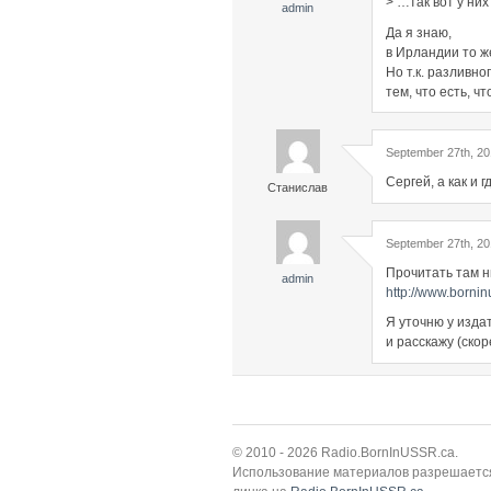
> …так вот у ни
admin
Да я знаю,
в Ирландии то ж
Но т.к. разливн
тем, что есть, ч
September 27th, 20
Сергей, а как и 
Станислав
September 27th, 20
Прочитать там ни
admin
http://www.bornin
Я уточню у изда
и расскажу (скор
© 2010 - 2026 Radio.BornInUSSR.ca.
Использование материалов разрешается