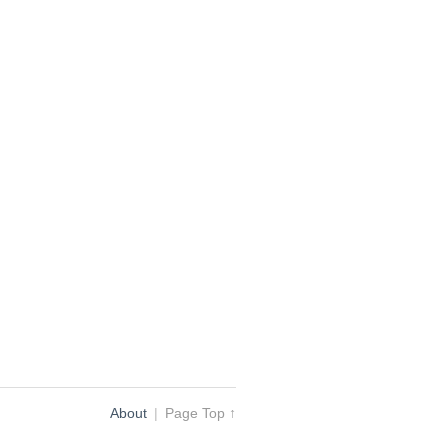
About
|
Page Top ↑